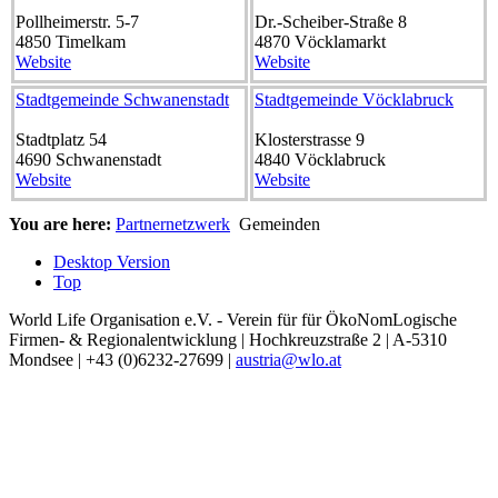
Pollheimerstr. 5-7
Dr.-Scheiber-Straße 8
4850
Timelkam
4870
Vöcklamarkt
Website
Website
Stadtgemeinde Schwanenstadt
Stadtgemeinde Vöcklabruck
Stadtplatz 54
Klosterstrasse 9
4690
Schwanenstadt
4840
Vöcklabruck
Website
Website
You are here:
Partnernetzwerk
Gemeinden
Desktop Version
Top
World Life Organisation e.V. - Verein für für ÖkoNomLogische
Firmen- & Regionalentwicklung | Hochkreuzstraße 2 | A-5310
Mondsee | +43 (0)6232-27699 |
austria@wlo.at