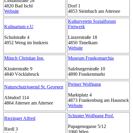
Lindaustraße 28
4820
Bad Ischl
Dorf 1
Website
4853
Steinbach am Attersee
Kulturverein Sozialforum
Kulinarium e.U
Freiwerk
Schulstraße 4
Linzerstraße 18
4952
Weng im Innkreis
4850
Timelkam
Website
Münch Christian Ing.
Museum Frankomarchia
Klosterstraße 9
Salzburgerstraße 10
4840
Vöcklabruck
4890
Frankenmarkt
Preiner Wolfgang
Naturschutzjugend St. Georgen
Marktplatz 4
Abtsdorf 114
4873
Frankenburg am Hausruck
4864
Attersee am Attersee
Website
Schuster Wolfgang Prof.
Riezinger Alfred
Papagenogasse 5/12
Riedl 3
1060
Wien