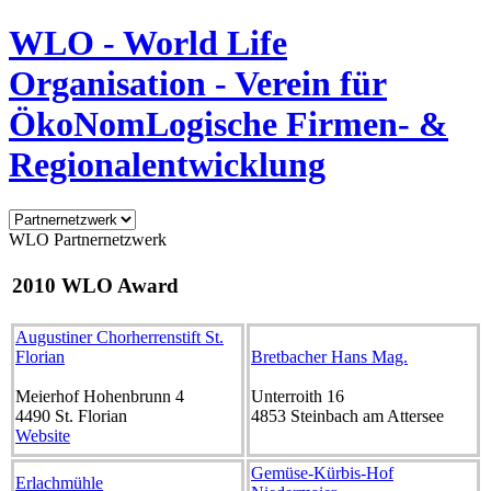
WLO - World Life
Organisation - Verein für
ÖkoNomLogische Firmen- &
Regionalentwicklung
WLO Partnernetzwerk
2010 WLO Award
Augustiner Chorherrenstift St.
Florian
Bretbacher Hans Mag.
Meierhof Hohenbrunn 4
Unterroith 16
4490
St. Florian
4853
Steinbach am Attersee
Website
Gemüse-Kürbis-Hof
Erlachmühle