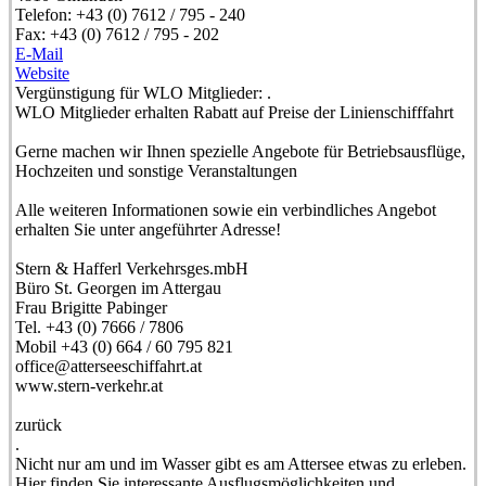
Telefon:
+43 (0) 7612 / 795 - 240
Fax:
+43 (0) 7612 / 795 - 202
E-Mail
Website
Vergünstigung für WLO Mitglieder:
.
WLO Mitglieder erhalten Rabatt auf Preise der Linienschifffahrt
Gerne machen wir Ihnen spezielle Angebote für Betriebsausflüge,
Hochzeiten und sonstige Veranstaltungen
Alle weiteren Informationen sowie ein verbindliches Angebot
erhalten Sie unter angeführter Adresse!
Stern & Hafferl Verkehrsges.mbH
Büro St. Georgen im Attergau
Frau Brigitte Pabinger
Tel. +43 (0) 7666 / 7806
Mobil +43 (0) 664 / 60 795 821
office@atterseeschiffahrt.at
www.stern-verkehr.at
zurück
.
Nicht nur am und im Wasser gibt es am Attersee etwas zu erleben.
Hier finden Sie interessante Ausflugsmöglichkeiten und