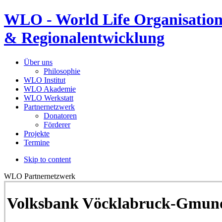
WLO - World Life Organisation
& Regionalentwicklung
Über uns
Philosophie
WLO Institut
WLO Akademie
WLO Werkstatt
Partnernetzwerk
Donatoren
Förderer
Projekte
Termine
Skip to content
WLO Partnernetzwerk
Volksbank Vöcklabruck-Gmun